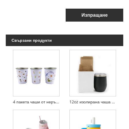
Изпращане
Свързани продукти
4 пакета чаши от неръждаема стомана от 12 унции
12oz изолирана чаша от неръждаема стомана