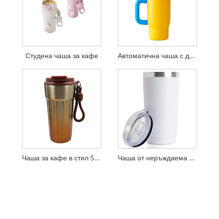
Студена чаша за кафе
Автоматична чаша с дръжка и сламка
Чаша за кафе в стил Starbucks
Чаша от неръждаема стомана 20 унции