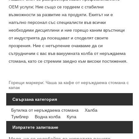
OEM услуги; Ние също се гордеем с стабилни
възможности за развитие на продукти. Екипът ни е
напълно персонал със специалисти във всички
необходими дисциплини и ние горещо каним връстници
от индустрията да посещават и споделят своите
прозрения. Ние с нетърпение очакваме да си
сътрудничим с вас във вакуумната колба от неръждаема
стомана, като се стремим заедно към високи постижения.
Горещи маркери: Чаша за кафе от неръждаема стомана с
капак
Свързана категория
Бутилка от неръждаема стомана
Халба
Тумблер
Водна колба
Купа
Изпратете запитване
Моля, не се колебайте да изпратите вашето