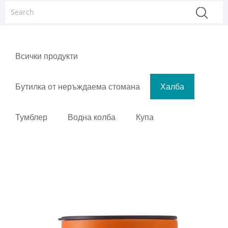
Всички продукти
Бутилка от неръждаема стомана
Халба
Тумблер
Водна колба
Купа