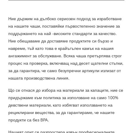
Ние държим на дълбоко сериозен подход за изработване
на нашите чаши, поставяйки първостепенно значение за
поддържането на най -високите стандарти за качество.
Ние обещаваме да доставяме продуктите си бързо и
навреме, тъй като това е крайъгълен камък на нашия
ангажимент за обслужване. Всяка чаша претърпява строг
процес на проверка, включващ над десет щателни стъпки,
за да гарантира, че само безупречни артикули излизат от
нашата производствена линия.
Що се отнася до избора на материали за капаците, ние се
придържаме към политика за използване на само 100%
девствени материали, като избягват използването на
рециклирани вещества, за да гарантираме, че нашите
продукти са без BPA.
Нашият опит се разпростира извън професионалните